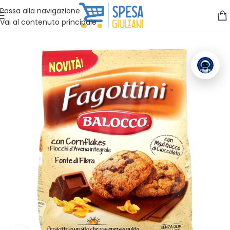
Vuoi assistenza?
Clicca qui e ti richiamiamo noi
.
Passa alla navigazione
Vai al contenuto principale