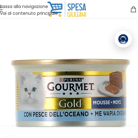
Vuoi assistenza?
Clicca qui e ti richiamiamo noi
.
Passa alla navigazione
Vai al contenuto principale