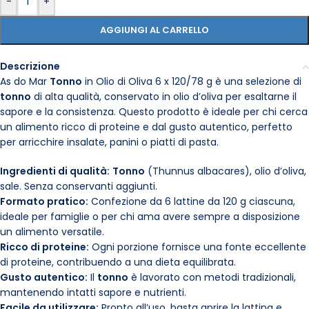
-
+
AGGIUNGI AL CARRELLO
Descrizione
As do Mar
Tonno
in Olio di Oliva 6 x 120/78 g è una selezione di
tonno
di alta qualità, conservato in olio d’oliva per esaltarne il
sapore e la consistenza. Questo prodotto è ideale per chi cerca
un alimento ricco di proteine e dal gusto autentico, perfetto
per arricchire insalate, panini o piatti di pasta.
Ingredienti di qualità:
Tonno
(Thunnus albacares), olio d’oliva,
sale. Senza conservanti aggiunti.
Formato pratico:
Confezione da 6 lattine da 120 g ciascuna,
ideale per famiglie o per chi ama avere sempre a disposizione
un alimento versatile.
Ricco di proteine:
Ogni porzione fornisce una fonte eccellente
di proteine, contribuendo a una dieta equilibrata.
Gusto autentico:
Il
tonno
è lavorato con metodi tradizionali,
mantenendo intatti sapore e nutrienti.
Facile da utilizzare:
Pronto all’uso, basta aprire la lattina e