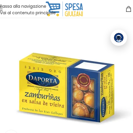
Vuoi assistenza?
Clicca qui e ti richiamiamo noi
.
Passa alla navigazione
Vai al contenuto principale