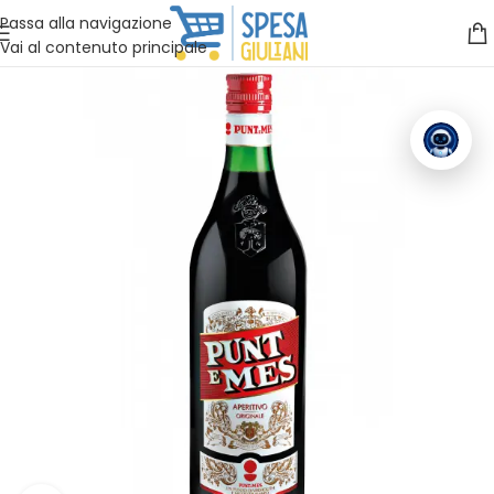
Vuoi assistenza?
Clicca qui e ti richiamiamo noi
.
Passa alla navigazione
Vai al contenuto principale