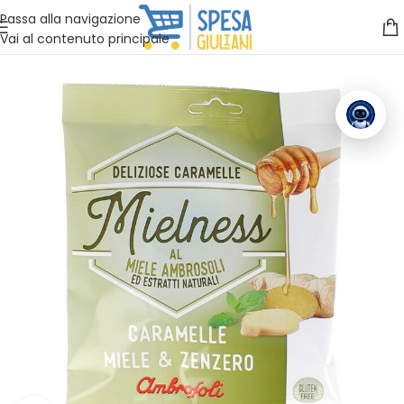
Vuoi assistenza?
Clicca qui e ti richiamiamo noi
.
Passa alla navigazione
Vai al contenuto principale