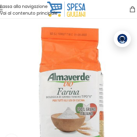
Vuoi assistenza?
Clicca qui e ti richiamiamo noi
.
Passa alla navigazione
Vai al contenuto principale