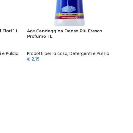
Fiori 1 L
Ace Candeggina Denso Più Fresco
Ace Ca
Profumo 1 L
Profum
 e Pulizia
Prodotti per la casa
,
Detergenti e Pulizia
Prodott
€
2,19
€
3,29