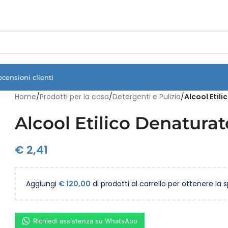
Vuoi assistenza?
Clicca qui e ti richiamiamo noi
.
ecensioni clienti
Home
/
Prodotti per la casa
/
Detergenti e Pulizia
/
Alcool Etili
Alcool Etilico Denaturat
€
2,41
Aggiungi
€
120,00
di prodotti al carrello per ottenere la 
Richiedi assistenza su WhatsApp