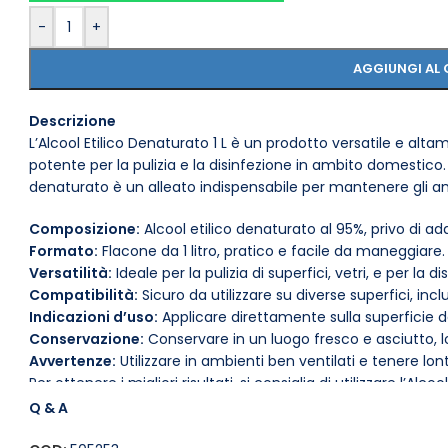
-
+
AGGIUNGI AL 
Descrizione
L’Alcool Etilico Denaturato 1 L è un prodotto versatile e alt
potente per la pulizia e la disinfezione in ambito domestico. 
denaturato è un alleato indispensabile per mantenere gli ambi
Composizione:
Alcool etilico denaturato al 95%, privo di addi
Formato:
Flacone da 1 litro, pratico e facile da maneggiare.
Versatilità:
Ideale per la pulizia di superfici, vetri, e per la 
Compatibilità:
Sicuro da utilizzare su diverse superfici, inclu
Indicazioni d’uso:
Applicare direttamente sulla superficie da p
Conservazione:
Conservare in un luogo fresco e asciutto, l
Avvertenze:
Utilizzare in ambienti ben ventilati e tenere lo
Per ottenere i migliori risultati, si consiglia di utilizzare l’A
una spugna, assicurandosi di seguire sempre le indicazioni 
Q & A
contribuisce anche a mantenere un ambiente sano e igieni