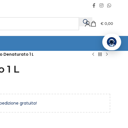
€
0,00
co Denaturato 1 L
o 1 L
spedizione gratuita!