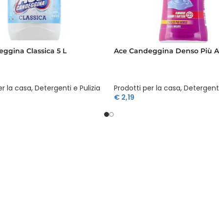
ggina Classica 5 L
Ace Candeggina Denso Più Ai 
er la casa
,
Detergenti e Pulizia
Prodotti per la casa
,
Detergenti
€
2,19