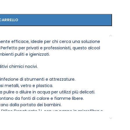
CARRELLO
amente efficace, ideale per chi cerca una soluzione
Perfetto per privati e professionisti, questo alcool
enti puliti e igienizzati.
tivi chimici nocivi.
disinfezione di strumenti e attrezzature.
si metalli, vetro e plastica.
ulire o diluire in acqua per utilizzi più delicati.
ontano da fonti di calore e fiamme libere.
ntano dalla portata dei bambini.
lcool Etilico Denaturato 1 L con un panno in microfibra o
di sicurezza. Questo prodotto non solo pulisce, ma
co.