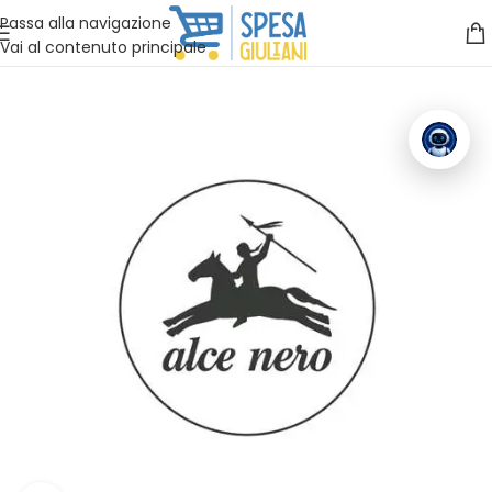
Vuoi assistenza?
Clicca qui e ti richiamiamo noi
.
Passa alla navigazione
Vai al contenuto principale