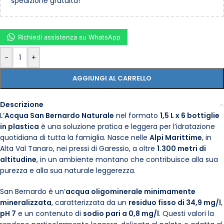
spedizione gratuita!
Richiedi assistenza su WhatsApp
-
+
AGGIUNGI AL CARRELLO
Descrizione
L’
Acqua San Bernardo Naturale
nel formato
1,5 L x 6 bottiglie
in plastica
è una soluzione pratica e leggera per l’idratazione
quotidiana di tutta la famiglia. Nasce nelle
Alpi Marittime
, in
Alta Val Tanaro, nei pressi di Garessio, a oltre
1.300 metri di
altitudine
, in un ambiente montano che contribuisce alla sua
purezza e alla sua naturale leggerezza.
San Bernardo è un’
acqua oligominerale minimamente
mineralizzata
, caratterizzata da un
residuo fisso di 34,9 mg/l
,
pH 7
e un contenuto di
sodio pari a 0,8 mg/l
. Questi valori la