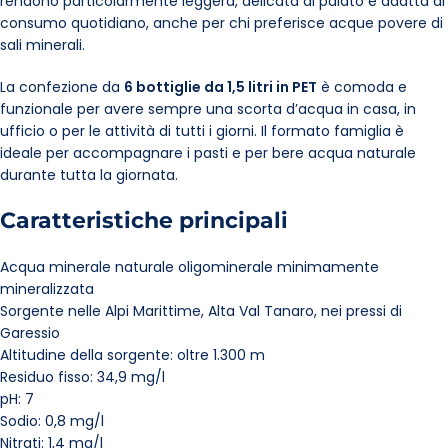
rendono particolarmente leggera, delicata al palato e adatta al
consumo quotidiano, anche per chi preferisce acque povere di
sali minerali.
La confezione da
6 bottiglie da 1,5 litri in PET
è comoda e
funzionale per avere sempre una scorta d’acqua in casa, in
ufficio o per le attività di tutti i giorni. Il formato famiglia è
ideale per accompagnare i pasti e per bere acqua naturale
durante tutta la giornata.
Caratteristiche principali
Acqua minerale naturale oligominerale minimamente
mineralizzata
Sorgente nelle Alpi Marittime, Alta Val Tanaro, nei pressi di
Garessio
Altitudine della sorgente: oltre 1.300 m
Residuo fisso: 34,9 mg/l
pH: 7
Sodio: 0,8 mg/l
Nitrati: 1,4 mg/l