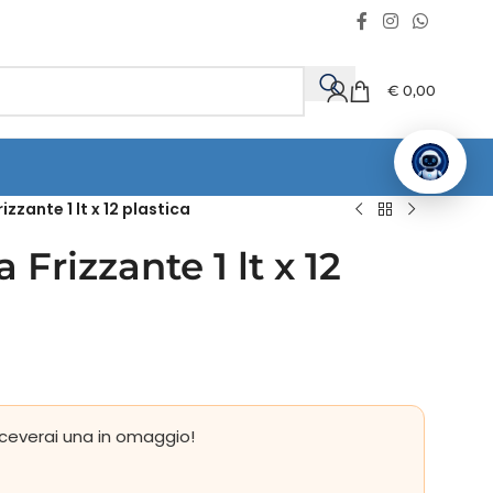
€
0,00
zzante 1 lt x 12 plastica
Frizzante 1 lt x 12
ceverai una in omaggio!