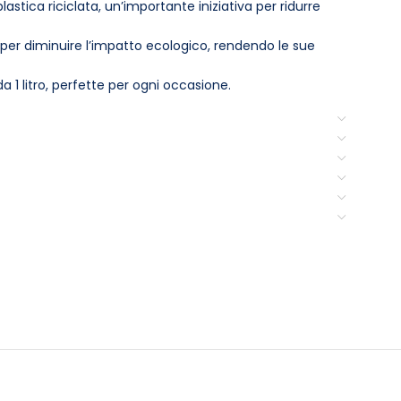
lastica riciclata, un’importante iniziativa per ridurre
 per diminuire l’impatto ecologico, rendendo le sue
 1 litro, perfette per ogni occasione.
nosciuta per la sua effervescenza e freschezza,
fica optare per un prodotto che
non
solo soddisfa il
he a un futuro più sostenibile. Riducendo l’uso di
la protezione dell’ambiente.
 un’esperienza di gusto raffinato, ma si partecipa
o.