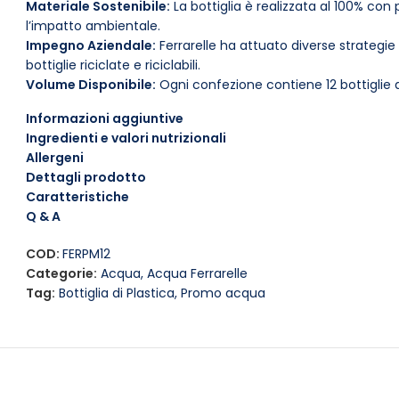
Materiale Sostenibile:
La bottiglia è realizzata al 100% con p
l’impatto ambientale.
Impegno Aziendale:
Ferrarelle ha attuato diverse strategie
bottiglie riciclate e riciclabili.
Volume Disponibile:
Ogni confezione contiene 12 bottiglie da
Gusto Eccellente:
L’acqua Ferrarelle Maxima Frizzante è co
Informazioni aggiuntive
ideale per dissetare e accompagnare i pasti.
Ingredienti e valori nutrizionali
Scelta Consapevole
Allergeni
Dettagli prodotto
Scegliere l’acqua Ferrarelle Maxima Frizzante Infinita signi
Caratteristiche
desiderio di una bevanda frizzante, ma che contribuisce anc
Q & A
plastica vergine, ogni bottiglia rappresenta un passo verso 
COD:
FERPM12
Consumo Responsabile
Categorie:
Acqua
,
Acqua Ferrarelle
Tag:
Bottiglia di Plastica
,
Promo acqua
Con Ferrarelle Maxima Frizzante Infinita,
non
solo ci si gode
attivamente a una missione per un mondo più verde e pulit