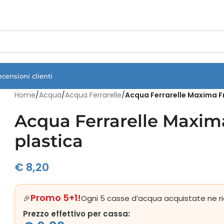
Vuoi assistenza?
Clicca qui e ti richiamiamo noi
.
ecensioni clienti
Home
/
Acqua
/
Acqua Ferrarelle
/
Acqua Ferrarelle Maxima Fri
Acqua Ferrarelle Maxima 
plastica
€
8,20
Promo 5+1!
🎉
Ogni 5 casse d’acqua acquistate ne ri
Prezzo effettivo per cassa: