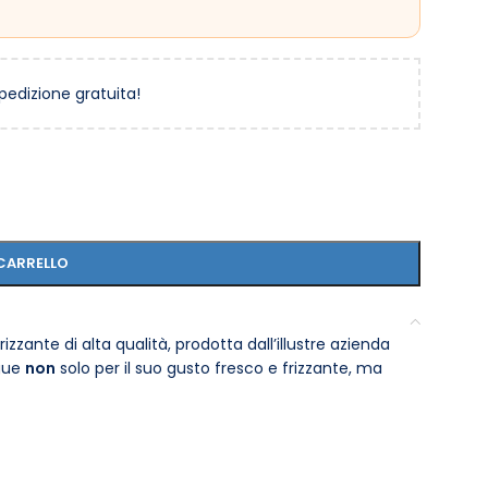
spedizione gratuita!
CARRELLO
zzante di alta qualità, prodotta dall’illustre azienda
ngue
non
solo per il suo gusto fresco e frizzante, ma