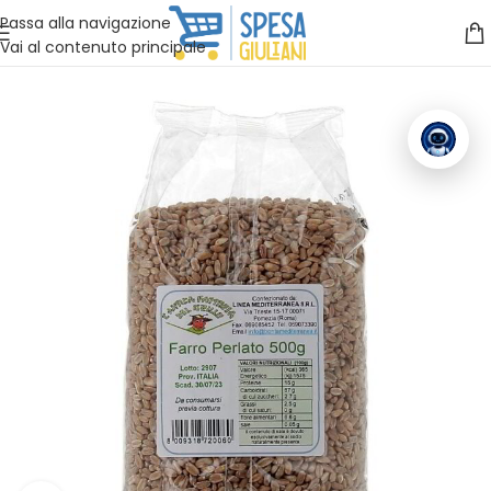
Vuoi assistenza?
Clicca qui e ti richiamiamo noi
.
Passa alla navigazione
Vai al contenuto principale